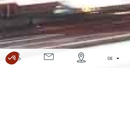
DE
+
−