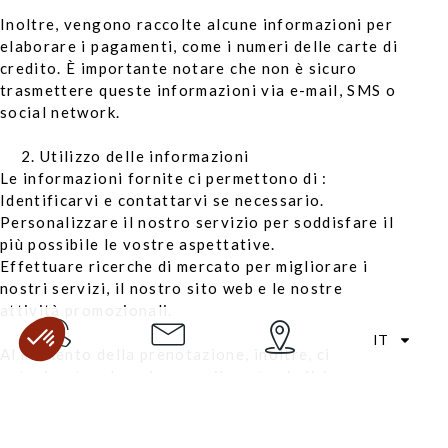
Inoltre, vengono raccolte alcune informazioni per
elaborare i pagamenti, come i numeri delle carte di
credito. È importante notare che non è sicuro
trasmettere queste informazioni via e-mail, SMS o
social network.
Utilizzo delle informazioni
Le informazioni fornite ci permettono di :
Identificarvi e contattarvi se necessario.
Personalizzare il nostro servizio per soddisfare il
più possibile le vostre aspettative.
Effettuare ricerche di mercato per migliorare i
nostri servizi, il nostro sito web e le nostre
attività promozionali.
IT
Al momento della prenotazione, inoltre, ci
autorizzate ad aggiungere il vostro indirizzo e-
mail alla nostra mailing list per inviarvi offerte
commerciali. Potete accedere, modificare o
cancellare i vostri dati personali in qualsiasi