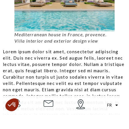
Mediterranean house in France, provence.
Villa interior and exterior design view
Lorem ipsum dolor sit amet, consectetur adipiscing
elit. Duis nec viverra ex. Sed augue felis, laoreet nec
lectus vitae, posuere tempor dolor. Nullam a tristique
erat, quis feugiat libero. Integer sed mi mauris.
Curabitur non turpis ut justo sodales viverra in vitae
velit. Pellentesque nec velit eu est tempor vulputate
non eget mauris. Etiam gravida nisi at diam cursus
commodo. Integer mollis tellus eros, in luctus lorem
malesuada sit amet. Donec luctus elementum leo, in
FR
feugiat metus eleifend non. Vestibulum lacinia
interdum leo, in placerat nibh ornare ultricies. Nulla
pretium lobortis ultricies.