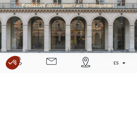
ES
HOTEL CERCA DE
LA FUNDACIÓN
CARTIER EN PARÍS
1
Alójese en la rue Saint-Roch, a pocos